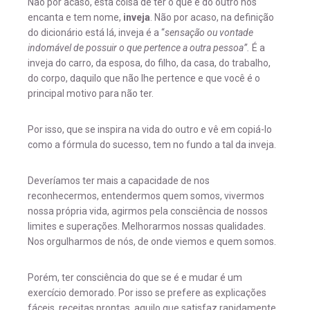
Não por acaso, esta coisa de ter o que é do outro nos
encanta e tem nome,
inveja
. Não por acaso, na definição
do dicionário está lá, inveja é a “
sensação ou vontade
indomável de possuir o que pertence a outra pessoa”.
É a
inveja do carro, da esposa, do filho, da casa, do trabalho,
do corpo, daquilo que não lhe pertence e que você é o
principal motivo para não ter.
Por isso, que se inspira na vida do outro e vê em copiá-lo
como a fórmula do sucesso, tem no fundo a tal da inveja.
Deveríamos ter mais a capacidade de nos
reconhecermos, entendermos quem somos, vivermos
nossa própria vida, agirmos pela consciência de nossos
limites e superações. Melhorarmos nossas qualidades.
Nos orgulharmos de nós, de onde viemos e quem somos.
Porém, ter consciência do que se é e mudar é um
exercício demorado. Por isso se prefere as explicações
fáceis, receitas prontas, aquilo que satisfaz rapidamente,