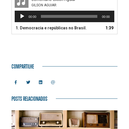
GILSON AGUIAR
Tocador
00:00
00:00
de
áudio
1. Democracia e repúblicas no Brasil.
1:39
COMPARTILHE
POSTS RELACIONADOS