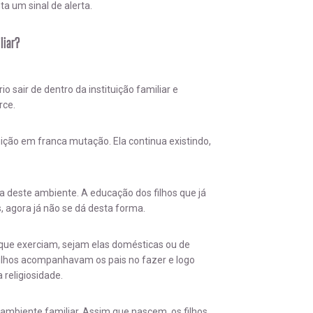
a um sinal de alerta.
liar?
 sair de dentro da instituição familiar e
rce.
uição em franca mutação. Ela continua existindo,
ora deste ambiente. A educação dos filhos que já
, agora já não se dá desta forma.
 que exerciam, sejam elas domésticas ou de
 filhos acompanhavam os pais no fazer e logo
 religiosidade.
ambiente familiar. Assim que nascem, os filhos