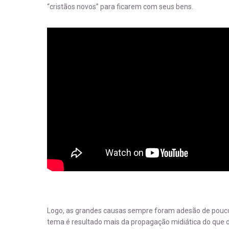
“cristãos novos” para ficarem com seus bens.
Logo, as grandes causas sempre foram adesão de pouco
tema é resultado mais da propagação midiática do que d