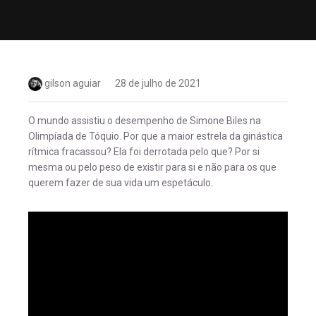
gilson aguiar
28 de julho de 2021
O mundo assistiu o desempenho de Simone Biles na
Olimpíada de Tóquio. Por que a maior estrela da ginástica
rítmica fracassou? Ela foi derrotada pelo que? Por si
mesma ou pelo peso de existir para si e não para os que
querem fazer de sua vida um espetáculo.