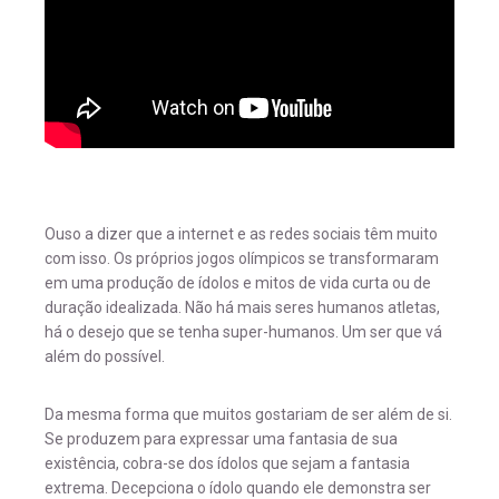
Ouso a dizer que a internet e as redes sociais têm muito
com isso. Os próprios jogos olímpicos se transformaram
em uma produção de ídolos e mitos de vida curta ou de
duração idealizada. Não há mais seres humanos atletas,
há o desejo que se tenha super-humanos. Um ser que vá
além do possível.
Da mesma forma que muitos gostariam de ser além de si.
Se produzem para expressar uma fantasia de sua
existência, cobra-se dos ídolos que sejam a fantasia
extrema. Decepciona o ídolo quando ele demonstra ser