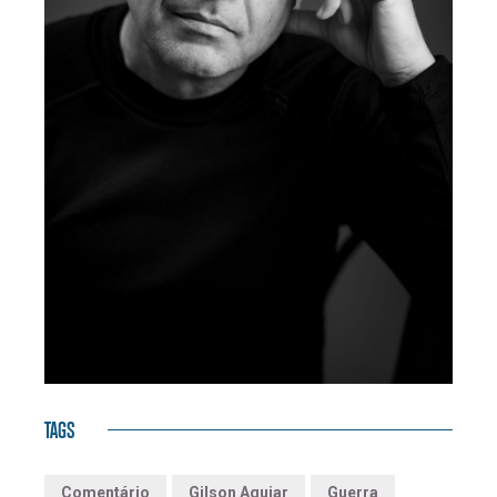
TAGS
Comentário
Gilson Aguiar
Guerra