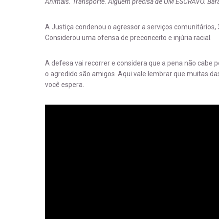
Animais. Transporte. Alguém precisa de UM ESCRAVO. Bara
A Justiça condenou o agressor a serviços comunitários,
Considerou uma ofensa de preconceito e injúria racial.
A defesa vai recorrer e considera que a pena não cabe p
o agredido são amigos. Aqui vale lembrar que muitas 
você espera.