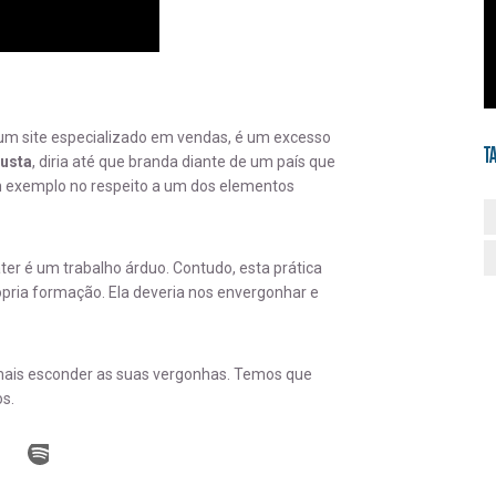
um site especializado em vendas, é um excesso
T
justa
, diria até que branda diante de um país que
um exemplo no respeito a um dos elementos
ter é um trabalho árduo. Contudo, esta prática
ópria formação. Ela deveria nos envergonhar e
mais esconder as suas vergonhas. Temos que
os.