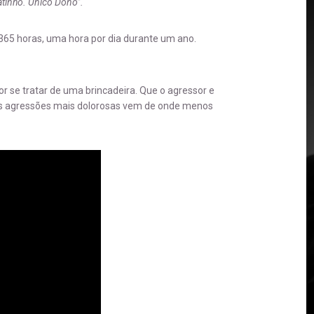
tinho. Único Dono”.
 365 horas, uma hora por dia durante um ano.
or se tratar de uma brincadeira. Que o agressor e
das agressões mais dolorosas vem de onde menos