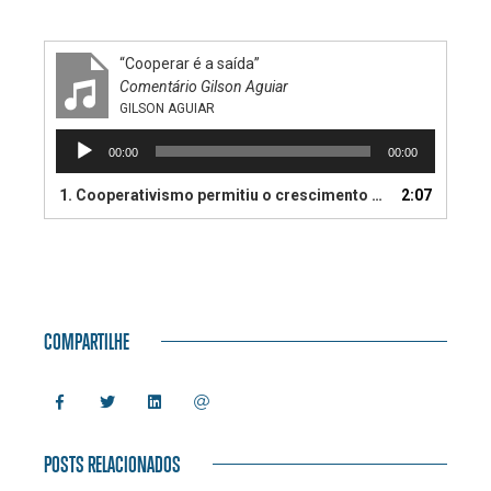
“Cooperar é a saída”
Comentário Gilson Aguiar
GILSON AGUIAR
Tocador
00:00
00:00
de
áudio
1. Cooperativismo permitiu o crescimento de economias regionais no Sul e Sudeste do país.
2:07
COMPARTILHE
POSTS RELACIONADOS