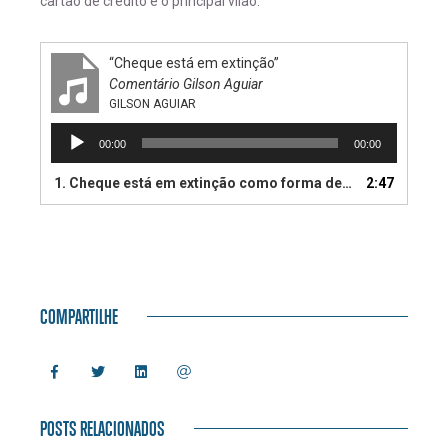
cartão de crédito é o principal vilão.
“Cheque está em extinção”
Comentário Gilson Aguiar
GILSON AGUIAR
Tocador
00:00
00:00
de
áudio
1. Cheque está em extinção como forma de pagamento.
2:47
COMPARTILHE
POSTS RELACIONADOS