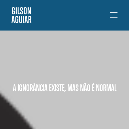
A IGNORÂNCIA EXISTE, MAS NÃO É NORMAL