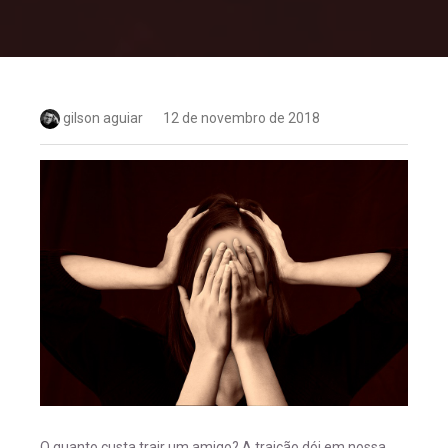
gilson aguiar
12 de novembro de 2018
O quanto custa trair um amigo? A traição dói em nossa