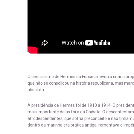
O centralismo de Hermes da Fonseca levou a criar o próp
que não se consolidou na história republicana, mas marc
absoluta.
A presidência de Hermes foi de 1910 a 1914. O presidente
mais importante delas foi a da Chibata. O descontenta
afrodescendentes, que sofria preconceito e não tinham so
dentro da marinha era prática antiga, remontava o impér