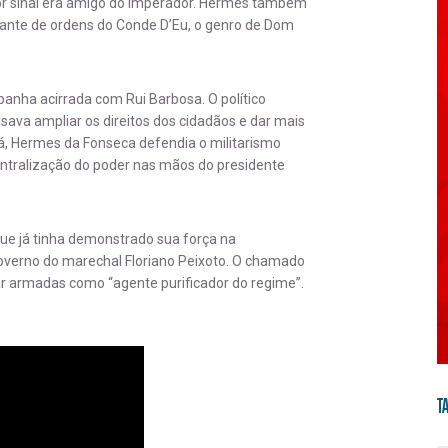
or sinal era amigo do imperador. Hermes também
udante de ordens do Conde D’Eu, o genro de Dom
nha acirrada com Rui Barbosa. O político
isava ampliar os direitos dos cidadãos e dar mais
, Hermes da Fonseca defendia o militarismo
entralização do poder nas mãos do presidente
ue já tinha demonstrado sua força na
overno do marechal Floriano Peixoto. O chamado
ar armadas como “agente purificador do regime”.
T