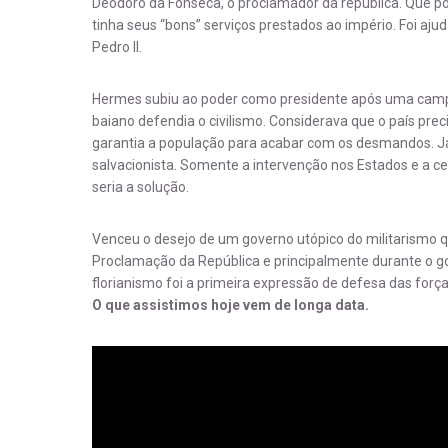
Deodoro da Fonseca, o proclamador da república. Que p
tinha seus “bons” serviços prestados ao império. Foi aj
Pedro II.
Hermes subiu ao poder como presidente após uma campa
baiano defendia o civilismo. Considerava que o país prec
garantia a população para acabar com os desmandos. Já
salvacionista. Somente a intervenção nos Estados e a c
seria a solução.
Venceu o desejo de um governo utópico do militarismo q
Proclamação da República e principalmente durante o g
florianismo foi a primeira expressão de defesa das forç
O que assistimos hoje vem de longa data.