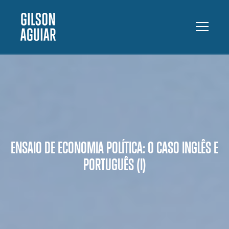
ENSAIO DE ECONOMIA POLÍTICA: O CASO INGLÊS E
PORTUGUÊS (I)