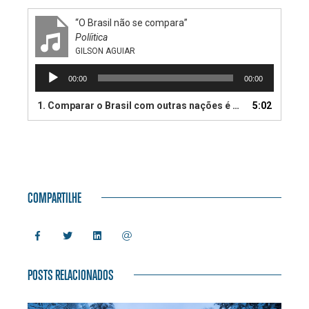
“O Brasil não se compara”
Políitica
GILSON AGUIAR
Tocador
00:00
00:00
de
áudio
1. Comparar o Brasil com outras nações é uma visão limitada sobre o que nós somos.
5:02
COMPARTILHE
POSTS RELACIONADOS