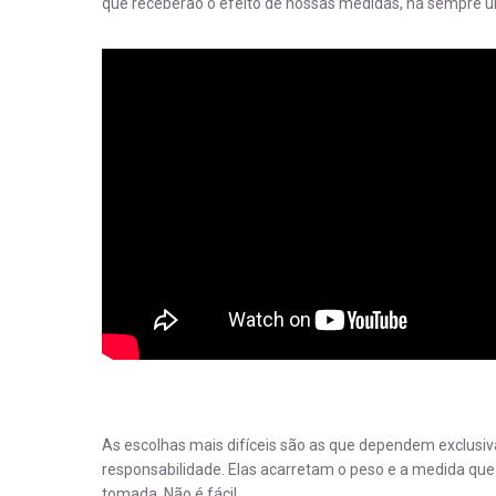
que receberão o efeito de nossas medidas, há sempre u
As escolhas mais difíceis são as que dependem exclusiv
responsabilidade. Elas acarretam o peso e a medida que 
tomada. Não é fácil.